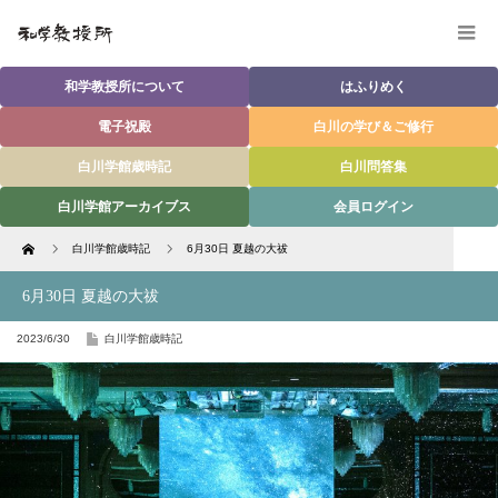
和学教授所について
はふりめく
電子祝殿
白川の学び＆ご修行
白川学館歳時記
白川問答集
白川学館アーカイブス
会員ログイン
Home
白川学館歳時記
6月30日 夏越の大祓
6月30日 夏越の大祓
2023/6/30
白川学館歳時記