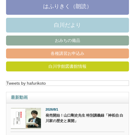
はふりきく（朗読）
白川だより
おみちの備品
各種講習お申込み
白川学館図書館情報
Tweets by hafurikoto
最新動画
2026/8/1
発売開始！山口剛史先生 特別講義録「神祇伯 白
川家の歴史と展開」