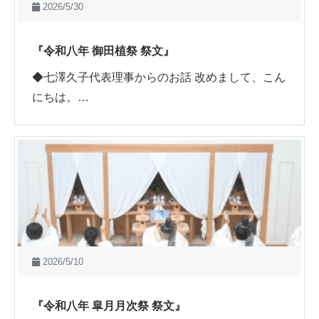
2026/5/30
『令和八年 御田植祭 祭文』
◆七澤久子代表理事からのお話 改めまして、こん
にちは。…
2026/5/10
『令和八年 皐月月次祭 祭文』