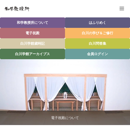
和学教授所について
はふりめく
電子祝殿
白川の学び＆ご修行
白川学館歳時記
白川問答集
白川学館アーカイブス
会員ログイン
電子祝殿について