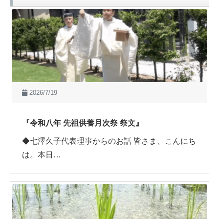
2026/7/19
『令和八年 先祖供養月次祭 祭文』
◆七澤久子代表理事からのお話 皆さま、こんにち
は。本日…