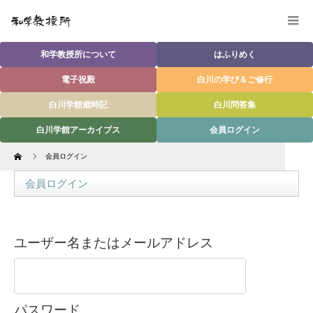
和学教授所について
はふりめく
電子祝殿
白川の学び＆ご修行
白川学館歳時記
白川問答集
白川学館アーカイブス
会員ログイン
Home
会員ログイン
会員ログイン
ユーザー名またはメールアドレス
パスワード