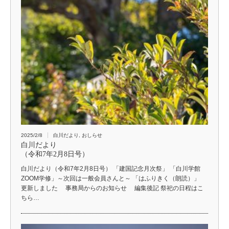
2025/2/8
白川だより
,
おしらせ
白川だより
（令和7年2月8日号）
白川だより（令和7年2月8日号） 「建国記念月次祭」 「白川学館
ZOOM学修」～次回は一般会員さんと～ 「はふりきく（朗読）」
更新しました 事務局からのお知らせ 編集後記 祭祀の日程はこ
ちら…