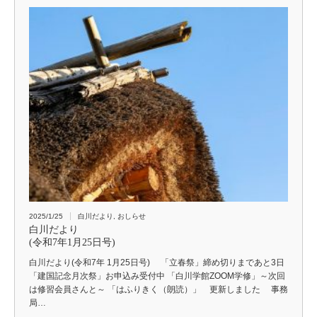
2025/1/25
白川だより
,
おしらせ
白川だより
(令和7年1月25日号)
白川だより(令和7年 1月25日号) 「立春祭」締め切りまであと3日
「建国記念月次祭」お申込み受付中 「白川学館ZOOM学修」～次回
は修習会員さんと～ 「はふりきく（朗読）」 更新しました 事務
局…