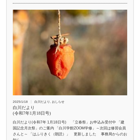
2025/1/18
白川だより
,
おしらせ
白川だより
(令和7年1月18日号)
白川だより(令和7年 1月18日号) 「立春祭」お申込み受付中 「建
国記念月次祭」のご案内 「白川学館ZOOM学修」～次回は修習会員
さんと～ 「はふりきく（朗読）」 更新しました 事務局からのお