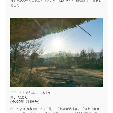
月」～ZOOMでご参加ください～ 「はふりきく（朗読）」 更新し
ました …
2025/1/4
白川だより
,
おしらせ
白川だより
(令和7年1月4日号)
白川だより(令和7年 1月 4日号) 「七草御粥神事」 「後七日御修