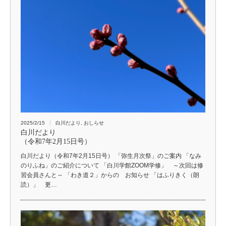
2025/2/15
白川だより
,
おしらせ
白川だより
（令和7年2月15日号）
白川だより（令和7年2月15日号） 「弥生月次祭」のご案内 「なみ
のりふね」のご紹介について 「白川学館ZOOM学修」 ～次回は修
習会員さんと～ 「わき道２」からの お知らせ 「はふりきく（朗
読）」 更…