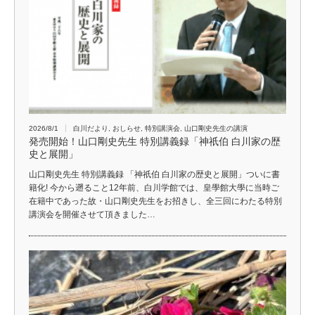
2026/8/1
白川だより
,
おしらせ
,
特別講演会
,
山口剛史先生の講演
発売開始！山口剛史先生 特別講義録「神祇伯 白川家の歴
史と展開」
山口剛史先生 特別講義録 「神祇伯 白川家の歴史と展開」ついに書
籍化! 今から遡ること12年前、白川学館では、皇學館大學に当時ご
在籍中であった故・山口剛史先生をお招きし、全三回にわたる特別
講演会を開催させて頂きました…