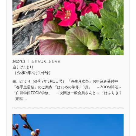
2025/3/2
白川だより
,
おしらせ
白川だより
（令和7年3月1日号）
白川だより（令和7年3月1日号） 「弥生月次祭」お申込み受付中
「春季皇霊祭」のご案内 「はじめの学修・3月」 ～ZOOM開催～
「白川学館ZOOM学修」 ～次回は一般会員さんと～ 「はふりきく
（朗読…