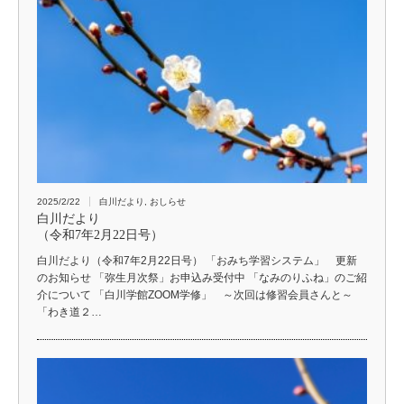
2025/2/22
白川だより
,
おしらせ
白川だより
（令和7年2月22日号）
白川だより（令和7年2月22日号） 「おみち学習システム」 更新
のお知らせ 「弥生月次祭」お申込み受付中 「なみのりふね」のご紹
介について 「白川学館ZOOM学修」 ～次回は修習会員さんと～
「わき道２…