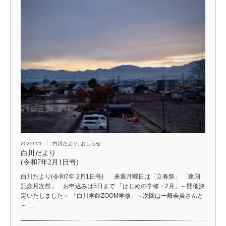
2025/2/1
白川だより
,
おしらせ
白川だより
(令和7年2月1日号)
白川だより(令和7年 2月1日号) 来週月曜日は「立春祭」 「建国
記念月次祭」 お申込みは5日まで 「はじめの学修・2月」～開催決
定いたしました～ 「白川学館ZOOM学修」～次回は一般会員さんと
～ …