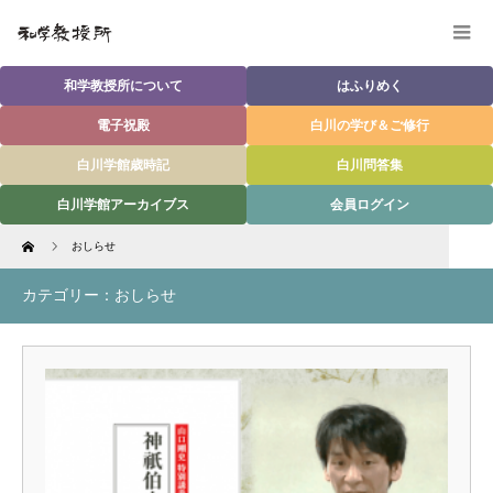
和学教授所について
はふりめく
電子祝殿
白川の学び＆ご修行
白川学館歳時記
白川問答集
白川学館アーカイブス
会員ログイン
Home
おしらせ
カテゴリー：おしらせ