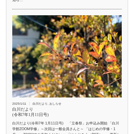
知ら…
2025/1/11
白川だより
,
おしらせ
白川だより
(令和7年1月11日号)
白川だより(令和7年 1月11日号) 「立春祭」お申込み開始 「白川
学館ZOOM学修」～次回は一般会員さんと～ 「はじめの学修・1