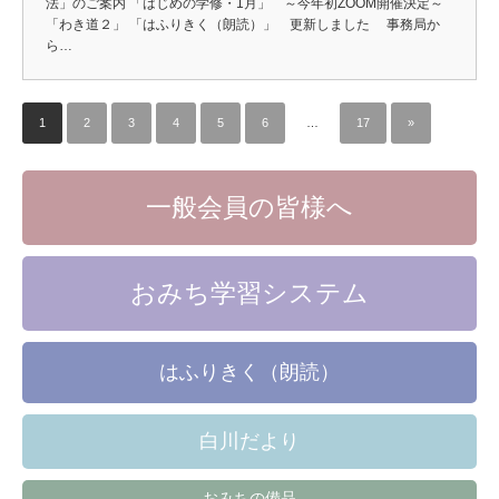
法」のご案内 「はじめの学修・1月」 ～今年初ZOOM開催決定～
「わき道２」 「はふりきく（朗読）」 更新しました 事務局か
ら…
1
2
3
4
5
6
…
17
»
一般会員の皆様へ
おみち学習システム
はふりきく（朗読）
白川だより
おみちの備品