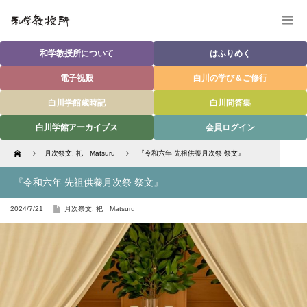
和学教授所について
はふりめく
電子祝殿
白川の学び＆ご修行
白川学館歳時記
白川問答集
白川学館アーカイブス
会員ログイン
Home
月次祭文
,
祀 Matsuru
『令和六年 先祖供養月次祭 祭文』
『令和六年 先祖供養月次祭 祭文』
2024/7/21
月次祭文
,
祀 Matsuru