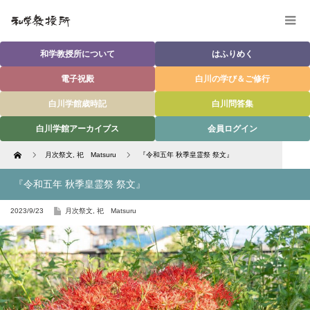
和学教授所について
はふりめく
電子祝殿
白川の学び＆ご修行
白川学館歳時記
白川問答集
白川学館アーカイブス
会員ログイン
Home
月次祭文
,
祀 Matsuru
『令和五年 秋季皇霊祭 祭文』
『令和五年 秋季皇霊祭 祭文』
2023/9/23
月次祭文
,
祀 Matsuru