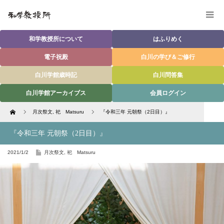
和学教授所について
はふりめく
電子祝殿
白川の学び＆ご修行
白川学館歳時記
白川問答集
白川学館アーカイブス
会員ログイン
Home
月次祭文
,
祀 Matsuru
『令和三年 元朝祭（2日目）』
『令和三年 元朝祭（2日目）』
2021/1/2
月次祭文
,
祀 Matsuru