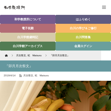
和学教授所について
はふりめく
電子祝殿
白川の学び＆ご修行
白川学館歳時記
白川問答集
白川学館アーカイブス
会員ログイン
Home
月次祭文
,
祀 Matsuru
『卯月月次祭文』
『卯月月次祭文』
2019/4/14
月次祭文
,
祀 Matsuru