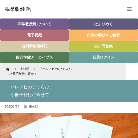
和学教授所について
はふりめく
電子祝殿
白川の学び＆ご修行
白川学館歳時記
白川問答集
白川学館アーカイブス
会員ログイン
Home
未分類
「ハレノヒのしつらひ」
小冊子刊行に寄せて
「ハレノヒのしつらひ」
小冊子刊行に寄せて
2022/1/24
未分類