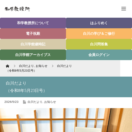
和学教授所について
はふりめく
電子祝殿
白川の学び＆ご修行
白川学館歳時記
白川問答集
白川学館アーカイブス
会員ログイン
Home
白川だより
,
お知らせ
白川だより
（令和8年5月23日号）
白川だより
（令和8年5月23日号）
2026/5/23
白川だより
,
お知らせ