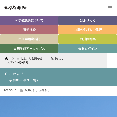
和学教授所について
はふりめく
電子祝殿
白川の学び＆ご修行
白川学館歳時記
白川問答集
白川学館アーカイブス
会員ログイン
Home
白川だより
,
お知らせ
白川だより
（令和8年5月9日号）
白川だより
（令和8年5月9日号）
2026/5/10
白川だより
,
お知らせ