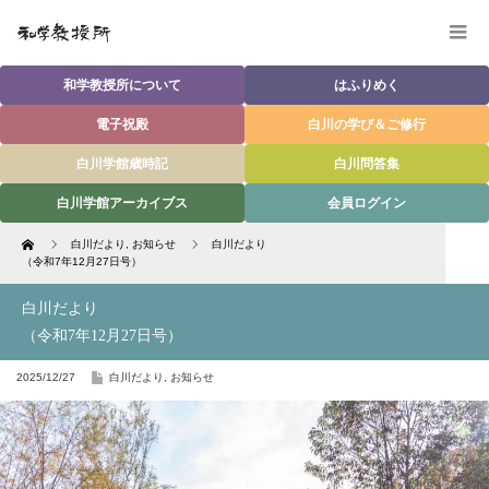
和学教授所について
はふりめく
電子祝殿
白川の学び＆ご修行
白川学館歳時記
白川問答集
白川学館アーカイブス
会員ログイン
Home
白川だより
,
お知らせ
白川だより
（令和7年12月27日号）
白川だより
（令和7年12月27日号）
2025/12/27
白川だより
,
お知らせ