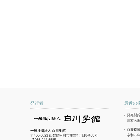
発行者
最近の
発売開始
川家の
斉藤祝
一般社団法人 白川学館
令和８
〒400-0822 山梨県甲府市里吉4丁目8番35号
055-244-5585