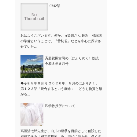
0742話
おはようございます。何か。 ●染川さん 最近、和旅講
の準備ということで、『舌切雀』などを中心に探求さ
せていた...
斉藤祝殿宮司の〈はふりめく〉朗読
令和８年８月号
◆令和８年８月号 ２０２６年、８月のはふりきく。
第１２３話「統合するという概念」 どうも物質と繋
がる...
和学教授所について
高濱清七郎先生が、白川の継承を目的として創設した
組織である「和学教授所」を、現代に蘇らせ、多くの