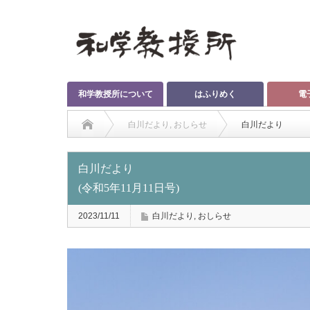
和学教授所について
はふりめく
電
白川だより
,
おしらせ
白川だより
(令和5年11月11日
白川だより
(令和5年11月11日号)
2023/11/11
白川だより
,
おしらせ