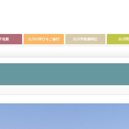
子祝殿
白川の学び＆ご修行
白川学館歳時記
白川問
号)