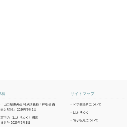
投稿
サイトマップ
！山口剛史先生 特別講義録「神祇伯 白
和学教授所について
歴史と展開」
2026年8月1日
はふりめく
殿宮司の〈はふりめく〉朗読
電子祝殿について
年８月号
2026年8月1日