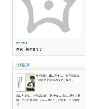
2019-9-1
白衣・袴の着付け
注目記事
発売開始！山口剛史先生 特別講義録
「神祇伯 白川家の歴史と展開」
山口剛史先生 特別講義録 「神祇伯 白川家の歴史と展
開」ついに書籍化! 今から遡ること12年前、白川学館
で...