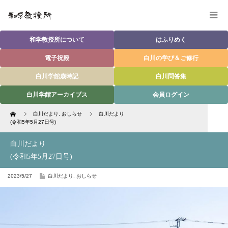
和学教授所について
はふりめく
電子祝殿
白川の学び＆ご修行
白川学館歳時記
白川問答集
白川学館アーカイブス
会員ログイン
Home
白川だより
,
おしらせ
白川だより
(令和5年5月27日号)
白川だより
(令和5年5月27日号)
2023/5/27
白川だより
,
おしらせ