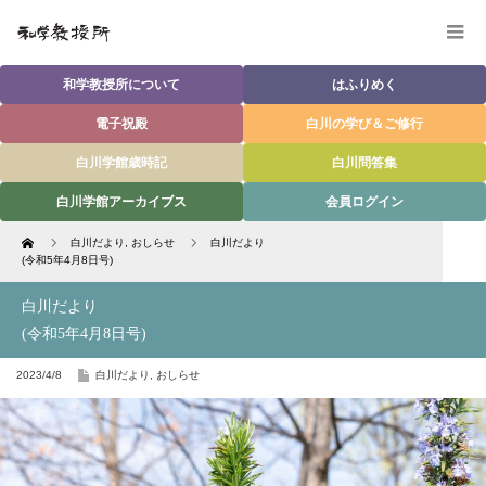
和学教授所について
はふりめく
電子祝殿
白川の学び＆ご修行
白川学館歳時記
白川問答集
白川学館アーカイブス
会員ログイン
Home
白川だより
,
おしらせ
白川だより
(令和5年4月8日号)
白川だより
(令和5年4月8日号)
2023/4/8
白川だより
,
おしらせ