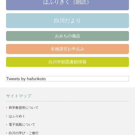
はふりきく（朗読）
白川だより
おみちの備品
各種講習お申込み
白川学館図書館情報
Tweets by hafurikoto
サイトマップ
和学教授所について
はふりめく
電子祝殿について
白川の学び・ご修行