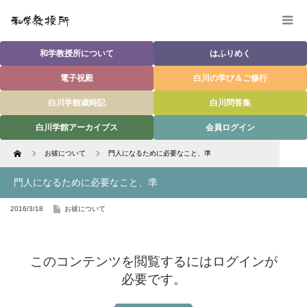
和学教授所について
はふりめく
電子祝殿
白川の学び＆ご修行
白川学館歳時記
白川問答集
白川学館アーカイブス
会員ログイン
Home
お祓について
門人になるために必要なこと、準
門人になるために必要なこと、準
2016/3/18
お祓について
このコンテンツを閲覧するにはログインが
必要です。