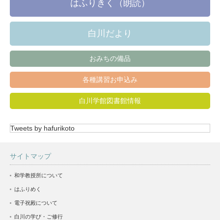
はふりきく（朗読）
白川だより
おみちの備品
各種講習お申込み
白川学館図書館情報
Tweets by hafurikoto
サイトマップ
和学教授所について
はふりめく
電子祝殿について
白川の学び・ご修行