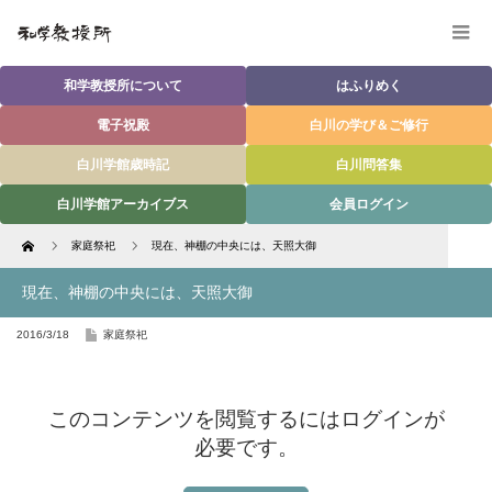
和学教授所について
はふりめく
電子祝殿
白川の学び＆ご修行
白川学館歳時記
白川問答集
白川学館アーカイブス
会員ログイン
Home
家庭祭祀
現在、神棚の中央には、天照大御
現在、神棚の中央には、天照大御
2016/3/18
家庭祭祀
このコンテンツを閲覧するにはログインが
必要です。