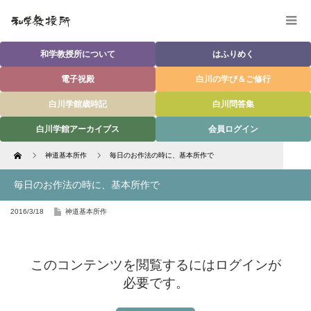
和学教授所について
はふりめく
電子祝殿
白川の学び＆ご修行
白川学館歳時記
白川問答集
白川学館アーカイブス
会員ログイン
Home
神道基本所作
毎日のお作法の時に、基本所作で
毎日のお作法の時に、基本所作で
2016/3/18
神道基本所作
このコンテンツを閲覧するにはログインが
必要です。