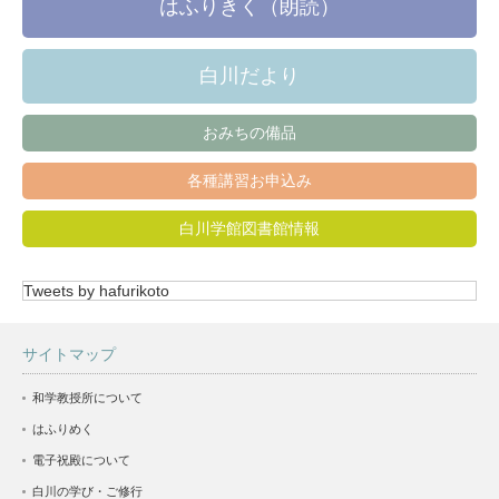
はふりきく（朗読）
白川だより
おみちの備品
各種講習お申込み
白川学館図書館情報
Tweets by hafurikoto
サイトマップ
和学教授所について
はふりめく
電子祝殿について
白川の学び・ご修行