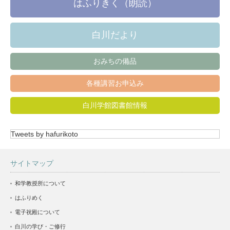
はふりきく（朗読）
白川だより
おみちの備品
各種講習お申込み
白川学館図書館情報
Tweets by hafurikoto
サイトマップ
和学教授所について
はふりめく
電子祝殿について
白川の学び・ご修行