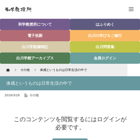
和学教授所について
はふりめく
電子祝殿
白川の学び＆ご修行
白川学館歳時記
白川問答集
白川学館アーカイブス
会員ログイン
Home
その他
体感というものは日常生活の中で
体感というものは日常生活の中で
2016/3/18
その他
このコンテンツを閲覧するにはログインが
必要です。