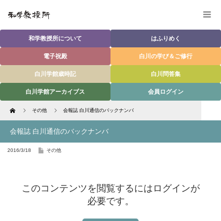
和学教授所について
はふりめく
電子祝殿
白川の学び＆ご修行
白川学館歳時記
白川問答集
白川学館アーカイブス
会員ログイン
Home
その他
会報誌 白川通信のバックナンバ
会報誌 白川通信のバックナンバ
2016/3/18
その他
このコンテンツを閲覧するにはログインが
必要です。