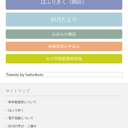
はふりきく（朗読）
白川だより
おみちの備品
各種講習お申込み
白川学館図書館情報
Tweets by hafurikoto
サイトマップ
和学教授所について
はふりめく
電子祝殿について
白川の学び・ご修行