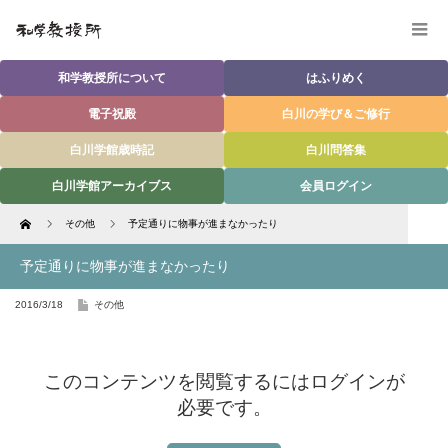
和学教授所について
はふりめく
電子祝殿
白川の学び＆ご修行
白川学館歳時記
白川問答集
白川学館アーカイブス
会員ログイン
Home
その他
予定通りに物事が進まなかったり
予定通りに物事が進まなかったり
2016/3/18
その他
このコンテンツを閲覧するにはログインが
必要です。