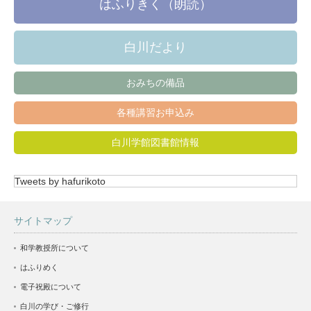
はふりきく（朗読）
白川だより
おみちの備品
各種講習お申込み
白川学館図書館情報
Tweets by hafurikoto
サイトマップ
和学教授所について
はふりめく
電子祝殿について
白川の学び・ご修行