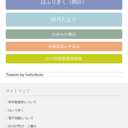
はふりきく（朗読）
白川だより
おみちの備品
各種講習お申込み
白川学館図書館情報
Tweets by hafurikoto
サイトマップ
和学教授所について
はふりめく
電子祝殿について
白川の学び・ご修行