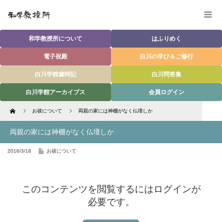
和学教授所について
はふりめく
電子祝殿
白川の学び＆ご修行
白川学館歳時記
白川問答集
白川学館アーカイブス
会員ログイン
Home
お祓について
両親の家には神棚がなく仏壇しか
両親の家には神棚がなく仏壇しか
2016/3/18
お祓について
このコンテンツを閲覧するにはログインが
必要です。