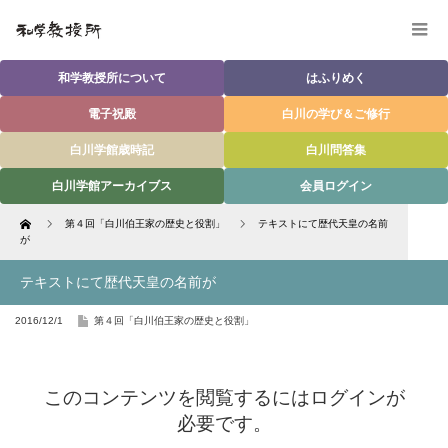
和学教授所について
はふりめく
電子祝殿
白川の学び＆ご修行
白川学館歳時記
白川問答集
白川学館アーカイブス
会員ログイン
Home
第４回「白川伯王家の歴史と役割」
テキストにて歴代天皇の名前
が
テキストにて歴代天皇の名前が
2016/12/1
第４回「白川伯王家の歴史と役割」
このコンテンツを閲覧するにはログインが
必要です。