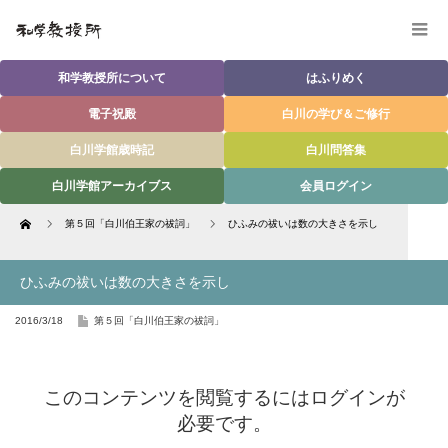
和学教授所について
はふりめく
電子祝殿
白川の学び＆ご修行
白川学館歳時記
白川問答集
白川学館アーカイブス
会員ログイン
Home
第５回「白川伯王家の祓詞」
ひふみの祓いは数の大きさを示し
ひふみの祓いは数の大きさを示し
2016/3/18
第５回「白川伯王家の祓詞」
このコンテンツを閲覧するにはログインが
必要です。