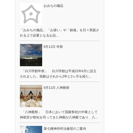
おみちの備品
「おみちの備品」 「お祓い」や「鎮魂」を日々実践さ
れる上で必要となるお品...
8月11日 年祭
「白川学館年祭」 白川学館は平成22年6月に設立
されました。祝殿はそれから2年と2ヶ月を経た...
9月11日 八神殿祭
「八神殿祭」 日本において国家祭祀の中枢として
神祇官が祭祀を司ってきた神殿が八神殿であり、八...
第七種神拝作法修習のご案内