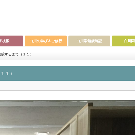
子祝殿
白川の学び＆ご修行
白川学館歳時記
白川問
完成するまで（１１）
（１１）