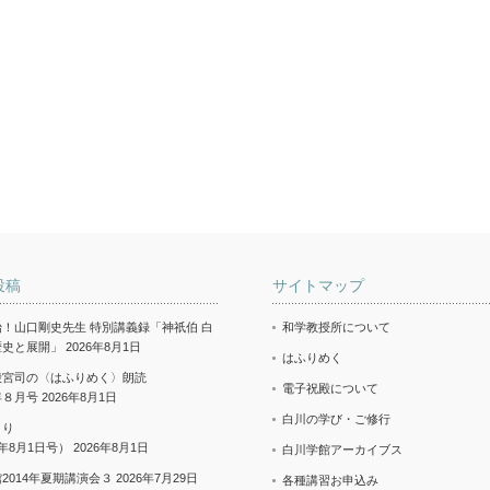
投稿
サイトマップ
！山口剛史先生 特別講義録「神祇伯 白
和学教授所について
歴史と展開」
2026年8月1日
はふりめく
殿宮司の〈はふりめく〉朗読
電子祝殿について
年８月号
2026年8月1日
白川の学び・ご修行
より
年8月1日号）
2026年8月1日
白川学館アーカイブス
2014年夏期講演会３
2026年7月29日
各種講習お申込み