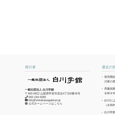
発行者
最近の
発売開始
川家の
斉藤祝
一般社団法人 白川学館
令和８
〒400-0822 山梨県甲府市里吉4丁目8番35号
055-244-5585
info@shirakawagakkan.jp
白川だ
公式ホームページはこちら
（令和8
白川学館