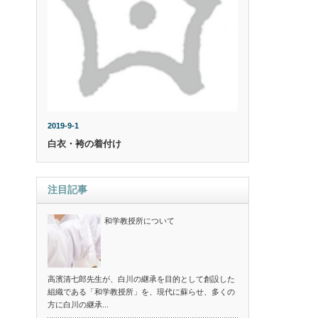
2019-9-1
白衣・袴の着付け
注目記事
和学教授所について
高濱清七郎先生が、白川の継承を目的として創設した
組織である「和学教授所」を、現代に蘇らせ、多くの
方に白川の継承...