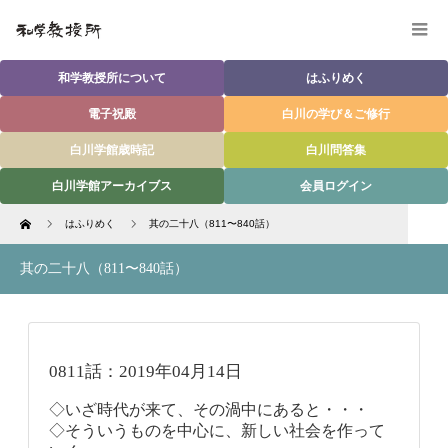
和学教授所について
はふりめく
電子祝殿
白川の学び＆ご修行
白川学館歳時記
白川問答集
白川学館アーカイブス
会員ログイン
Home
はふりめく
其の二十八（811〜840話）
其の二十八（811〜840話）
0811話：2019年04月14日
◇いざ時代が来て、その渦中にあると・・・
◇そういうものを中心に、新しい社会を作って