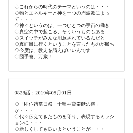
◇これからの時代のテーマというのは・・・
◇物とエネルギーと神を一つの周波数によっ
て・・・
◇神々というのは、一つひとつの宇宙の働き
◇真空の中で起こる、そういうものもある
◇スイッチがみんな用意されているんだと
◇真面目に行くということを言ったものが勝ち
◇今度は、教えを請えばいいんです
◇圀手會、万歳！
0828話：2019年05月01日
◇「即位禮當日祭・十種神寶奉献の儀」
が・・・
◇代々伝えてきたものを守り、表現するミッシ
ョンに・・・
◇新しくしても良いよということが・・・