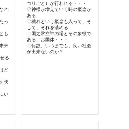
つりごと）が行われる・・・
なれ
◇神様が増えていく時の概念が
ある
たっ
◇穢れという概念も入って、そ
して、それを清める
とも
◇国之常立神の場とその象徴で
ある、お国体・・・
未来
◇何故、いつまでも、良い社会
が出来ないのか？
させる
はど
を映
にい