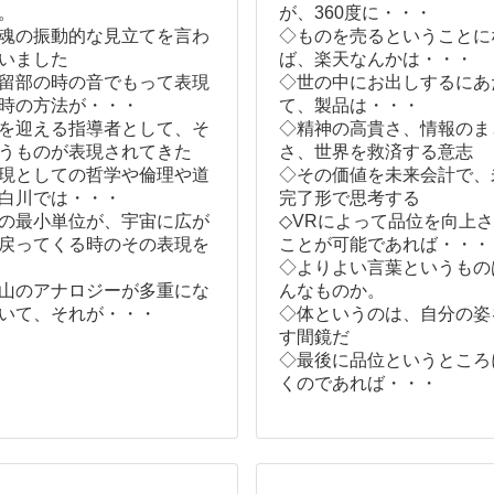
。
が、360度に・・・
魂の振動的な見立てを言わ
◇ものを売るということに
いました
ば、楽天なんかは・・・
留部の時の音でもって表現
◇世の中にお出しするにあ
時の方法が・・・
て、製品は・・・
を迎える指導者として、そ
◇精神の高貴さ、情報のま
うものが表現されてきた
さ、世界を救済する意志
現としての哲学や倫理や道
◇その価値を未来会計で、
白川では・・・
完了形で思考する
の最小単位が、宇宙に広が
◇VRによって品位を向上
戻ってくる時のその表現を
ことが可能であれば・・・
◇よりよい言葉というもの
山のアナロジーが多重にな
んなものか。
いて、それが・・・
◇体というのは、自分の姿
す間鏡だ
◇最後に品位というところ
くのであれば・・・