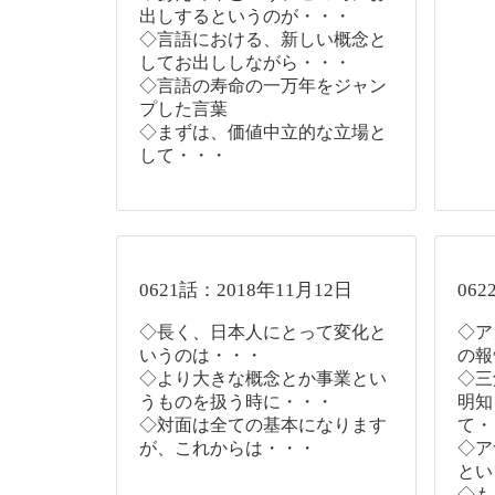
出しするというのが・・・
◇言語における、新しい概念と
してお出ししながら・・・
◇言語の寿命の一万年をジャン
プした言葉
◇まずは、価値中立的な立場と
して・・・
0621話：2018年11月12日
062
◇長く、日本人にとって変化と
◇ア
いうのは・・・
の報
◇より大きな概念とか事業とい
◇三
うものを扱う時に・・・
明知
◇対面は全ての基本になります
て・
が、これからは・・・
◇ア
とい
◇も