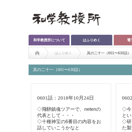
和学教授所について
はふりめく
電
はふりめく
其の二十一（601〜630話）
其の二十一（601〜630話）
0601話：2018年10月24日
060
◇飛騨鎮魂ツアーで、netenの
◇今
代表として・・・
とい
◇十種神宝の6番目の内容をお
◇研
話していこうかなと
た製