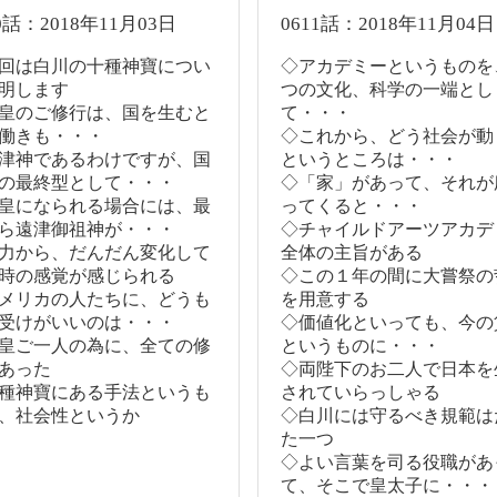
0話：2018年11月03日
0611話：2018年11月04日
回は白川の十種神寶につい
◇アカデミーというものを
明します
つの文化、科学の一端とし
皇のご修行は、国を生むと
て・・・
働きも・・・
◇これから、どう社会が動
津神であるわけですが、国
というところは・・・
の最終型として・・・
◇「家」があって、それが
皇になられる場合には、最
ってくると・・・
ら遠津御祖神が・・・
◇チャイルドアーツアカデ
力から、だんだん変化して
全体の主旨がある
時の感覚が感じられる
◇この１年の間に大嘗祭の
メリカの人たちに、どうも
を用意する
受けがいいのは・・・
◇価値化といっても、今の
皇ご一人の為に、全ての修
というものに・・・
あった
◇両陛下のお二人で日本を
種神寶にある手法というも
されていらっしゃる
、社会性というか
◇白川には守るべき規範は
た一つ
◇よい言葉を司る役職があ
て、そこで皇太子に・・・