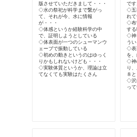
版させていただきまして・・・
です
◇水の祭祀が科学まで繋がっ
◇五
て、それが今、水に情報
れて
が・・・
◇布
◇体感というか経験科学の中
する
で、証明しようとしている
◇神
◇体表面が一つのシューマンウ
うい
ェーブで振動している
◇表
◇初めの動きというのはゆっく
を、
りかもしれないけども・・・
◇神
◇実験体質というか、理論は立
り、
てなくても実験はたくさん
８と
◇沢
って