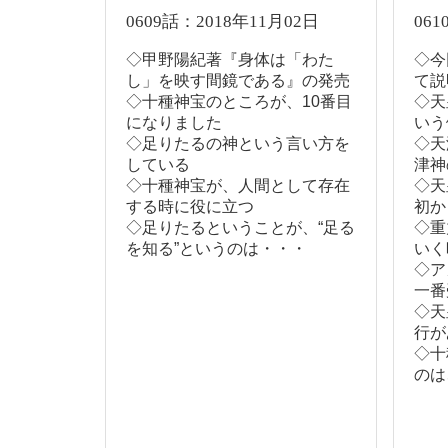
0609話：2018年11月02日
061
◇甲野陽紀著『身体は「わた
◇今
し」を映す間鏡である』の発売
て説
◇十種神宝のところが、10番目
◇天
になりました
いう
◇足りたるの神という言い方を
◇天
している
津神
◇十種神宝が、人間として存在
◇天
する時に役に立つ
初か
◇足りたるということが、“足る
◇重
を知る”というのは・・・
いく
◇ア
一番
◇天
行が
◇十
のは