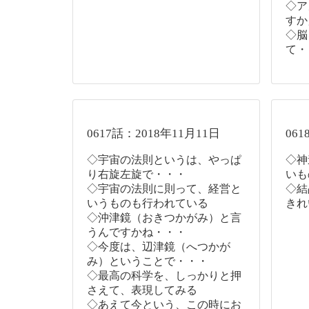
◇ア
すか
◇脳
て・
0617話：2018年11月11日
061
◇宇宙の法則というは、やっぱ
◇神
り右旋左旋で・・・
いも
◇宇宙の法則に則って、経営と
◇結
いうものも行われている
きれ
◇沖津鏡（おきつかがみ）と言
うんですかね・・・
◇今度は、辺津鏡（へつかが
み）ということで・・・
◇最高の科学を、しっかりと押
さえて、表現してみる
◇あえて今という、この時にお