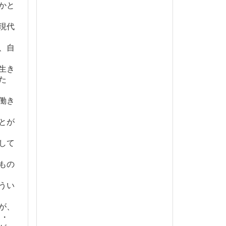
かと
現代
、自
生き
た
働き
とが
して
もの
うい
が、
・・