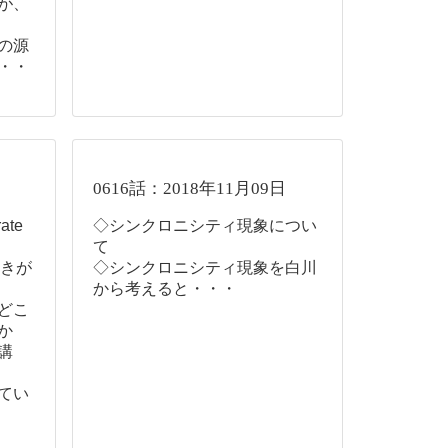
が、
の源
・・
0616話：2018年11月09日
ate
◇シンクロニシティ現象につい
て
響きが
◇シンクロニシティ現象を白川
から考えると・・・
どこ
か
講
てい