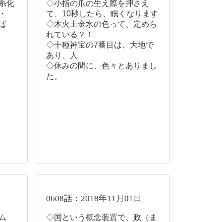
系化
◇小指の爪の生え際を押さえ
・
て、10秒したら、眠くなります
ぱ
◇木火土金水の色って、定めら
れている？！
◇十種神宝の7番目は、大地で
あり、人
◇休みの間に、色々とありまし
た。
0608話：2018年11月01日
ム
◇国という概念装置で、政（ま