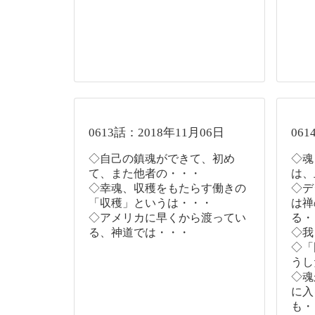
0613話：2018年11月06日
061
◇自己の鎮魂ができて、初め
◇魂
て、また他者の・・・
は、
◇幸魂、収穫をもたらす働きの
◇デ
「収穫」というは・・・
は禅
◇アメリカに早くから渡ってい
る・
る、神道では・・・
◇我
◇「
うし
◇魂
に入
も・