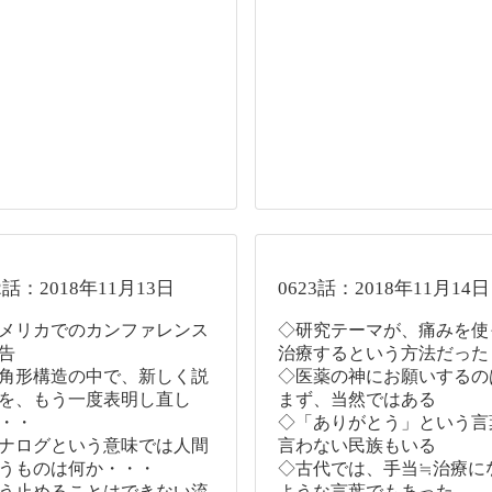
2話：2018年11月13日
0623話：2018年11月14日
メリカでのカンファレンス
◇研究テーマが、痛みを使
告
治療するという方法だった
角形構造の中で、新しく説
◇医薬の神にお願いするの
を、もう一度表明し直し
まず、当然ではある
・・
◇「ありがとう」という言
ナログという意味では人間
言わない民族もいる
うものは何か・・・
◇古代では、手当≒治療に
う止めることはできない流
ような言葉でもあった