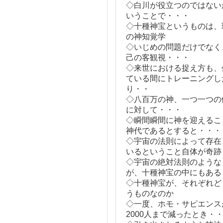
◇白川が役立つのではない
いうことで・・・
◇十種神宝というものは、
の神知覚学
◇いじめの問題だけでなく
己の客観視・・・
◇来世における捉え方も、
ている間にトレーニングし
り・・
◇八百万の神、一つ一つの
に対して・・・
◇瞬間瞬間に神を迎えるこ
神代であるとすると・・・
◇宇宙の法則によって存在
いるということ自体が奇跡
◇宇宙の絶対法則のような
が、十種神宝の中にもある
◇十種神宝が、それぞれど
うものなのか
◇一度、ホモ・サピエンス
2000人まで減ったとき・