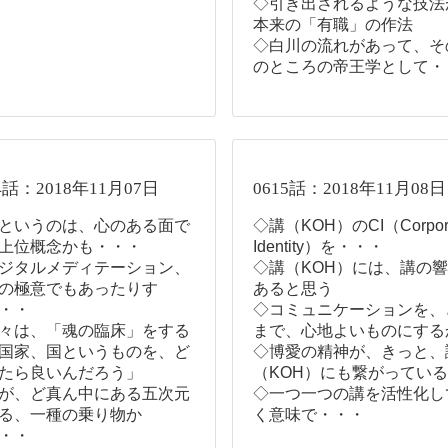
◇引き出されるような技法
本来の「有職」の作法
◇白川の流れがあって、そ
のところの帝王学として・
4話：2018年11月07日
0615話：2018年11月08日
というのは、心のある面で
◇講（KOH）のCI（Corpor
上位概念かも・・・
Identity）を・・・
ジタルメディテーション、
◇講（KOH）には、講の
の極意でもあったりす
あると思う
・・
◇コミュニケーションを、
々は、「魂の臨床」をする
まで、心地よいものにする
国家、国というものを、ど
◇博愛の精神が、きっと、
たら良いんだろう」
（KOH）にも繋がっている
が、ど真ん中にある五次元
◇一つ一つの講を活性化し
る、一種の乗り物か
く意味で・・・
・・