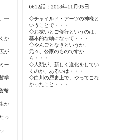
0612話：2018年11月05日
、一
◇チャイルド・アーツの神様と
いうことで・・・
◇お祓いとご修行というのは、
くか
基本的な軸になって・・・
◇やんごとなきというか、
広が
元々、公家のものですか
ら・・・
ミー
◇人類が、新しく進化をしてい
くのか、あるいは・・・
哲学
◇白川の歴史上で、やってこな
かったこと・・・
貨幣
生か
たっ
っ