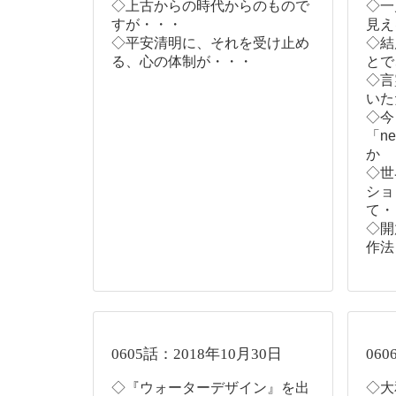
◇上古からの時代からのもので
◇一
すが・・・
見え
◇平安清明に、それを受け止め
◇結
る、心の体制が・・・
とで
◇言
いた
◇今
「n
か
◇世
ショ
て・
◇開
作法
0605話：2018年10月30日
060
◇『ウォーターデザイン』を出
◇大