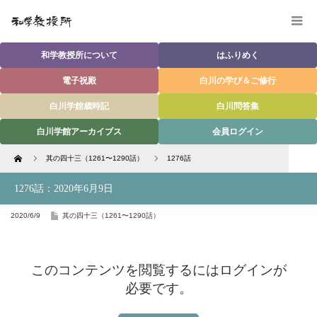
和学教授所について
はふりめく
電子祝殿
白川の学び＆ご修行
白川学館歳時記
白川問答集
白川学館アーカイブス
会員ログイン
Home
其の四十三（1261〜1290話）
1276話
1276話：2020年6月9日
2020/6/9
其の四十三（1261〜1290話）
このコンテンツを閲覧するにはログインが
必要です。