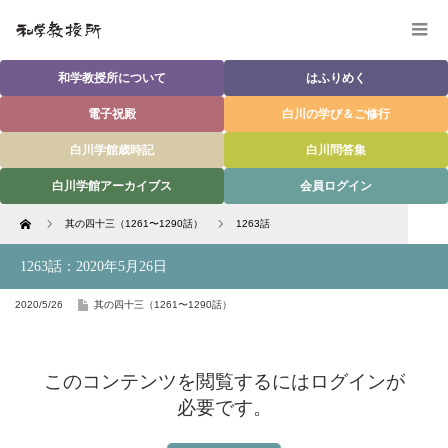
和学教授所について
はふりめく
電子祝殿
白川の学び＆ご修行
白川学館歳時記
白川問答集
白川学館アーカイブス
会員ログイン
Home
其の四十三（1261〜1290話）
1263話
1263話：2020年5月26日
2020/5/26
其の四十三（1261〜1290話）
このコンテンツを閲覧するにはログインが
必要です。