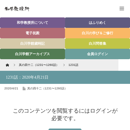
和学教授所について
はふりめく
電子祝殿
白川の学び＆ご修行
白川学館歳時記
白川問答集
白川学館アーカイブス
会員ログイン
Home
其の四十二（1231〜1260話）
1231話
1231話：2020年4月21日
2020/4/21
其の四十二（1231〜1260話）
このコンテンツを閲覧するにはログインが
必要です。