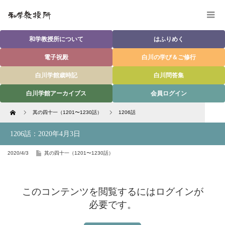
和学教授所について
はふりめく
電子祝殿
白川の学び＆ご修行
白川学館歳時記
白川問答集
白川学館アーカイブス
会員ログイン
Home
其の四十一（1201〜1230話）
1206話
1206話：2020年4月3日
2020/4/3
其の四十一（1201〜1230話）
このコンテンツを閲覧するにはログインが
必要です。