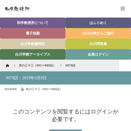
和学教授所について
はふりめく
電子祝殿
白川の学び＆ご修行
白川学館歳時記
白川問答集
白川学館アーカイブス
会員ログイン
Home
其の三十三（961〜990話）
0979話
0979話：2019年9月8日
2019/9/8
其の三十三（961〜990話）
このコンテンツを閲覧するにはログインが
必要です。