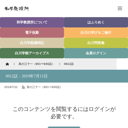
和学教授所について
はふりめく
電子祝殿
白川の学び＆ご修行
白川学館歳時記
白川問答集
白川学館アーカイブス
会員ログイン
Home
其の三十一（901〜930話）
0912話
0912話：2019年7月11日
2019/7/11
其の三十一（901〜930話）
このコンテンツを閲覧するにはログインが
必要です。