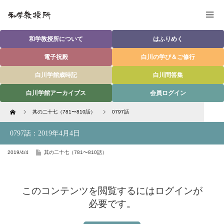
和学教授所について
はふりめく
電子祝殿
白川の学び＆ご修行
白川学館歳時記
白川問答集
白川学館アーカイブス
会員ログイン
Home
其の二十七（781〜810話）
0797話
0797話：2019年4月4日
2019/4/4
其の二十七（781〜810話）
このコンテンツを閲覧するにはログインが
必要です。