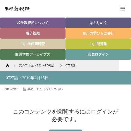
和学教授所について
はふりめく
電子祝殿
白川の学び＆ご修行
白川学館歳時記
白川問答集
白川学館アーカイブス
会員ログイン
Home
其の二十五（721〜750話）
0727話
0727話：2019年2月15日
2019/2/15
其の二十五（721〜750話）
このコンテンツを閲覧するにはログインが
必要です。