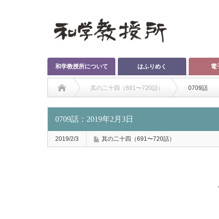
和学教授所について
はふりめく
電
其の二十四（691〜720話）
0709話
0709話：2019年2月3日
2019/2/3
其の二十四（691〜720話）