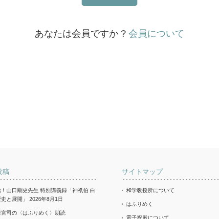
あなたは会員ですか ?
会員について
投稿
サイトマップ
！山口剛史先生 特別講義録「神祇伯 白
和学教授所について
歴史と展開」
2026年8月1日
はふりめく
殿宮司の〈はふりめく〉朗読
電子祝殿について