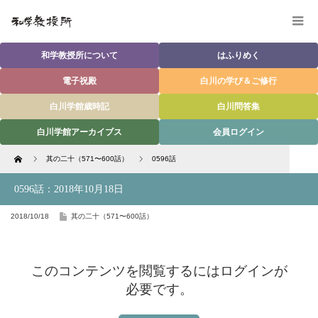
和学教授所について
はふりめく
電子祝殿
白川の学び＆ご修行
白川学館歳時記
白川問答集
白川学館アーカイブス
会員ログイン
Home
其の二十（571〜600話）
0596話
0596話：2018年10月18日
2018/10/18
其の二十（571〜600話）
このコンテンツを閲覧するにはログインが
必要です。