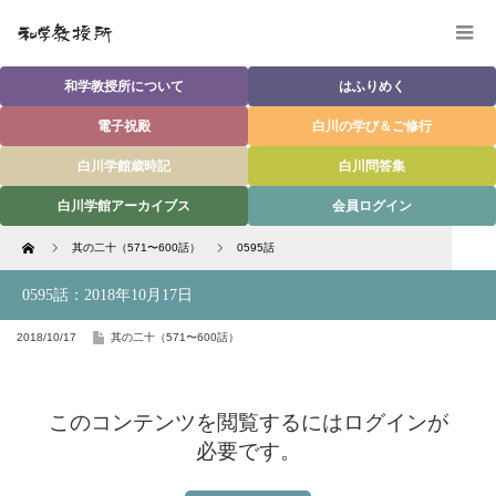
和学教授所について
はふりめく
電子祝殿
白川の学び＆ご修行
白川学館歳時記
白川問答集
白川学館アーカイブス
会員ログイン
Home
其の二十（571〜600話）
0595話
0595話：2018年10月17日
2018/10/17
其の二十（571〜600話）
このコンテンツを閲覧するにはログインが
必要です。