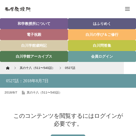
和学教授所について
はふりめく
電子祝殿
白川の学び＆ご修行
白川学館歳時記
白川問答集
白川学館アーカイブス
会員ログイン
Home
其の十八（511〜540話）
0527話
0527話：2018年8月7日
2018/8/7
其の十八（511〜540話）
このコンテンツを閲覧するにはログインが
必要です。