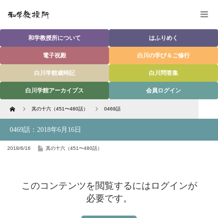
和学教授所について
はふりめく
電子祝殿
白川の学び＆ご修行
白川学館歳時記
白川問答集
白川学館アーカイブス
会員ログイン
Home
其の十六（451〜480話）
0469話
0469話：2018年6月16日
2018/6/16
其の十六（451〜480話）
このコンテンツを閲覧するにはログインが
必要です。