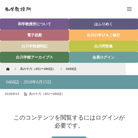
和学教授所について
はふりめく
電子祝殿
白川の学び＆ご修行
白川学館歳時記
白川問答集
白川学館アーカイブス
会員ログイン
Home
其の十六（451〜480話）
0468話
0468話：2018年6月15日
2018/6/15
其の十六（451〜480話）
このコンテンツを閲覧するにはログインが
必要です。