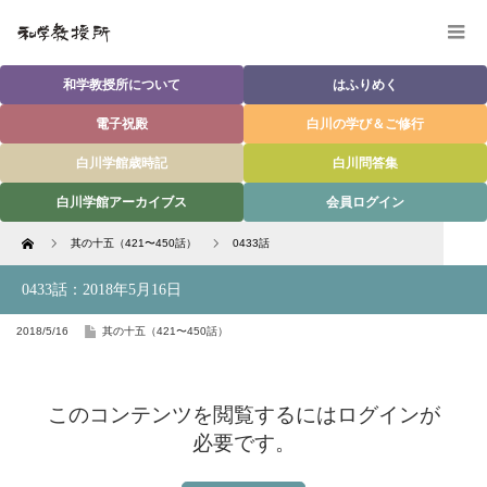
和学教授所について
はふりめく
電子祝殿
白川の学び＆ご修行
白川学館歳時記
白川問答集
白川学館アーカイブス
会員ログイン
Home
其の十五（421〜450話）
0433話
0433話：2018年5月16日
2018/5/16
其の十五（421〜450話）
このコンテンツを閲覧するにはログインが
必要です。