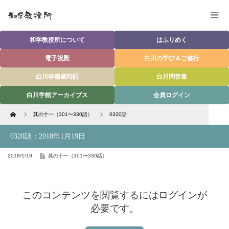
和学教授所について
はふりめく
電子祝殿
白川の学び＆ご修行
白川学館歳時記
白川問答集
白川学館アーカイブス
会員ログイン
Home
其の十一（301〜330話）
0320話
0320話：2018年1月19日
2018/1/19
其の十一（301〜330話）
このコンテンツを閲覧するにはログインが
必要です。