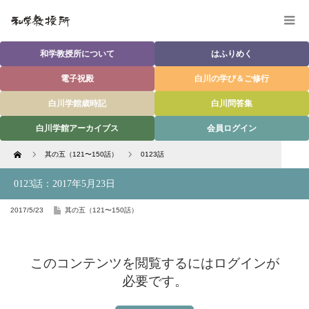
和学教授所について
はふりめく
電子祝殿
白川の学び＆ご修行
白川学館歳時記
白川問答集
白川学館アーカイブス
会員ログイン
Home
其の五（121〜150話）
0123話
0123話：2017年5月23日
2017/5/23
其の五（121〜150話）
このコンテンツを閲覧するにはログインが
必要です。