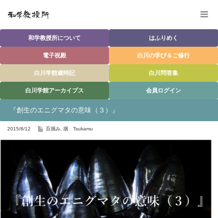
和学教授所について
はふりめく
電子祝殿
白川の学び＆ご修行
白川学館歳時記
白川問答集
白川学館アーカイブス
会員ログイン
『創生のエニグマタの意味（３）』
2015/8/12
百掴み
,
掴 Tsukamu